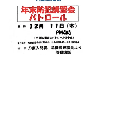
前の項目
次の項目
​©2025 ふじみ野市大原自治会