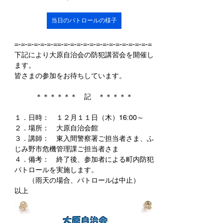
当日のパトロールの様子
=-=-=-=-=-=-==-=-=-=-=-=-=-=-=-=-=-=-=-=-=
下記により大原自治会の防犯講習会を開催し
ます。
皆さまの参加をお待ちしています。
＊＊＊＊＊＊　記　＊＊＊＊＊
１．日時：　１２月１１日（木）16:00～
２．場所：　大原自治会館
３．講師：　東入間警察署ご担当者さま、ふ
じみ野市危機管理課ご担当者さま
４．備考：　終了後、参加者による町内防犯
パトロールを実施します。
　　（雨天の場合、パトロールは中止）
以上