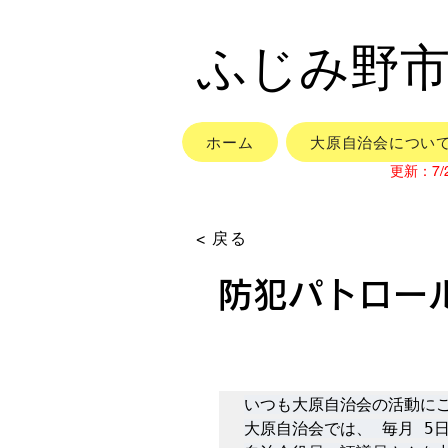
​ふじみ野
ホーム
大原自治会につい
更新：7/
< 戻る
防犯パトロー
いつも大原自治会の活動にご
大原自治会では、 毎月 5