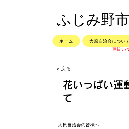
​ふじみ野
ホーム
大原自治会につい
更新：7/
< 戻る
花いっぱい運
て
大原自治会の皆様へ