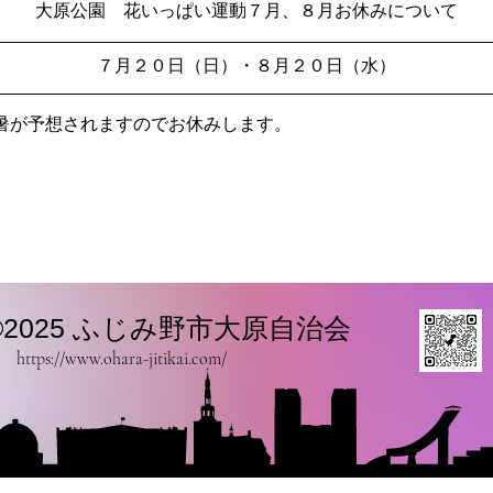
大原公園　花いっぱい運動７月、８月お休みについて
７月２０日（日）・８月２０日（水）
暑が予想されますのでお休みします。
​©2025 ふじみ野市大原自治会
https://www.ohara-jitikai.com/