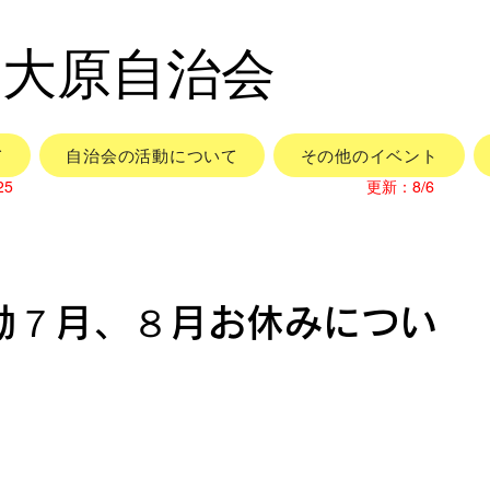
市大原自治会
て
自治会の活動について
その他のイベント
25
更新：8/6
動７月、８月お休みについ