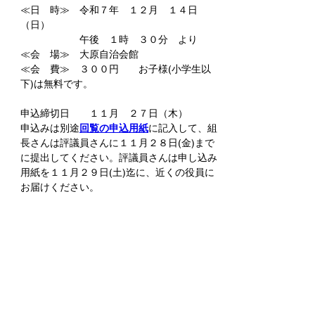
≪日　時≫　令和７年　１２月　１４日
（日）
　　　　　　午後　１時　３０分　より
≪会　場≫　大原自治会館
≪会　費≫　３００円　　お子様(小学生以
下)は無料です。
申込締切日　　１１月　２７日（木）
申込みは別途
回覧の申込用紙
に記入して、組
長さんは評議員さんに１１月２８日(金)まで
に提出してください。評議員さんは申し込み
用紙を１１月２９日(土)迄に、近くの役員に
お届けください。
前の項目
次の項目
​©2025 ふじみ野市大原自治会